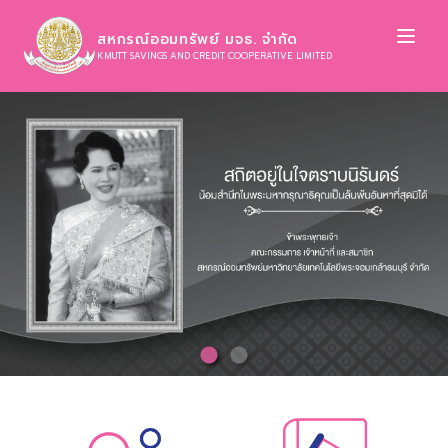
Ope
สหกรณ์ออมทรัพย์ มจธ. จำกัด
KMUTT SAVINGS AND CREDIT COOPERATIVE LIMITED