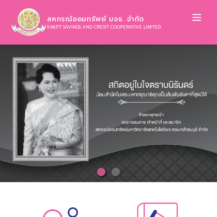
Ope
สหกรณ์ออมทรัพย์ มจธ. จำกัด
KMUTT SAVINGS AND CREDIT COOPERATIVE LIMITED