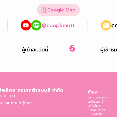
Google Map
c
@coopkmutt
6
ผู้เข้าชมวันนี้
ผู้เข้าช
ลยีพระจอมเกล้าธนบุรี จำกัด
ค้นหา
LIMITED
บริการสมาชิก
สมัครสมาชิก
บางมด เขตทุ่งครุ
สวัสดิการ
จดหมายข่าว
แบบฟอร์ม