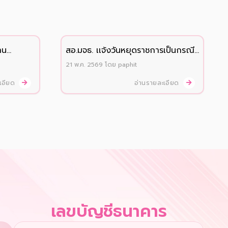
าน
สอ.มจธ. เเจ้งวันหยุดราชการเป็นกรณี
พิเศษ ประจำปี 2569 (เพิ่มเติม)
21 พ.ค. 2569
โดย
paphit
ะเอียด
อ่านรายละเอียด
เลขบัญชีธนาคาร