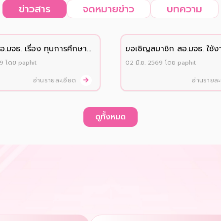
ข่าวสาร
จดหมายข่าว
บทความ
.มจธ. เรื่อง ทุนการศึกษา
ขอเชิญสมาชิก สอ.มจธ. ใช้ง
ิกและบุตรสมาชิกสมทบ
แอปพลิเคชัน "สอ.มจธ."
69
โดย
paphit
02 มิ.ย. 2569
โดย
paphit
2569
อ่านรายละเอียด
อ่านรายล
ดูทั้งหมด
ก