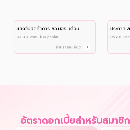
เเจ้งวันปิดทำการ สอ.มจธ. เดือน
ประกาศ สอ
สิงหาคม 2569
บุตรสมาช
04 ส.ค. 2569
โดย
paphit
05 ส.ค. 25
ประจำปี 
อ่านรายละเอียด
อัตราดอกเบี้ยสำหรับสมาชิ