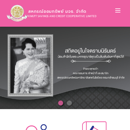
Ope
สหกรณ์ออมทรัพย์ มจธ. จำกัด
KMUTT SAVINGS AND CREDIT COOPERATIVE LIMITED