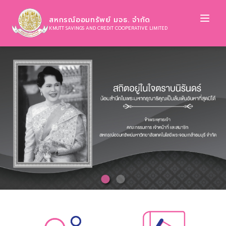
Ope
สหกรณ์ออมทรัพย์ มจธ. จำกัด
KMUTT SAVINGS AND CREDIT COOPERATIVE LIMITED