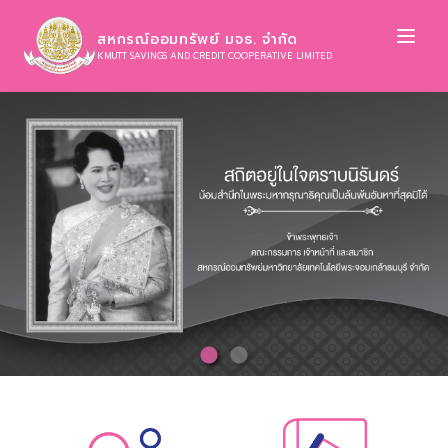
Ope
สหกรณ์ออมทรัพย์ มจธ. จำกัด
KMUTT SAVINGS AND CREDIT COOPERATIVE LIMITED