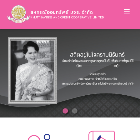
Ope
สหกรณ์ออมทรัพย์ มจธ. จำกัด
KMUTT SAVINGS AND CREDIT COOPERATIVE LIMITED