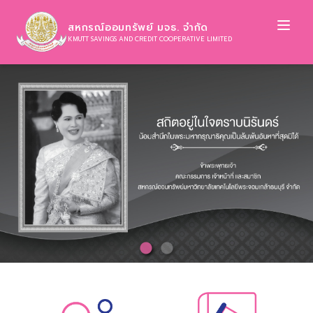
Ope
สหกรณ์ออมทรัพย์ มจธ. จำกัด
KMUTT SAVINGS AND CREDIT COOPERATIVE LIMITED