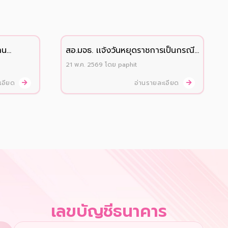
าน
สอ.มจธ. เเจ้งวันหยุดราชการเป็นกรณี
พิเศษ ประจำปี 2569 (เพิ่มเติม)
21 พ.ค. 2569
โดย
paphit
ะเอียด
อ่านรายละเอียด
เลขบัญชีธนาคาร