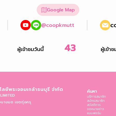
Google Map
c
@coopkmutt
43
ผู้เข้าชมวันนี้
ผู้เข้า
ลยีพระจอมเกล้าธนบุรี จำกัด
ค้นหา
LIMITED
บริการสมาชิก
สมัครสมาชิก
บางมด เขตทุ่งครุ
สวัสดิการ
จดหมายข่าว
แบบฟอร์ม