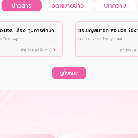
ข่าวสาร
จดหมายข่าว
บทความ
.มจธ. เรื่อง ทุนการศึกษา
ขอเชิญสมาชิก สอ.มจธ. ใช้ง
ิกและบุตรสมาชิกสมทบ
แอปพลิเคชัน "สอ.มจธ."
69
โดย
paphit
02 มิ.ย. 2569
โดย
paphit
2569
อ่านรายละเอียด
อ่านรายล
ดูทั้งหมด
ก