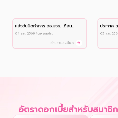
เเจ้งวันปิดทำการ สอ.มจธ. เดือน
ประกาศ สอ
สิงหาคม 2569
บุตรสมาช
04 ส.ค. 2569
โดย
paphit
05 ส.ค. 25
ประจำปี 
อ่านรายละเอียด
อัตราดอกเบี้ยสำหรับสมาชิ