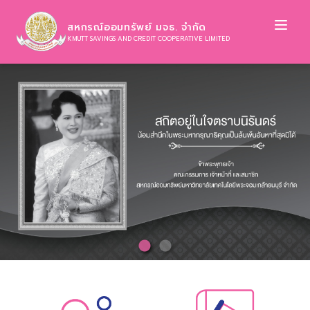
Ope
สหกรณ์ออมทรัพย์ มจธ. จำกัด
KMUTT SAVINGS AND CREDIT COOPERATIVE LIMITED